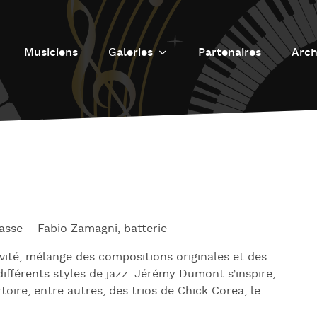
Musiciens
Galeries
Partenaires
Arch
Galerie photos
L
Galerie Vidéos
Fu
J
d
J
L’
sse – Fabio Zamagni, batterie
L
sivité, mélange des compositions originales et des
D
ifférents styles de jazz. Jérémy Dumont s’inspire,
oire, entre autres, des trios de Chick Corea, le
L