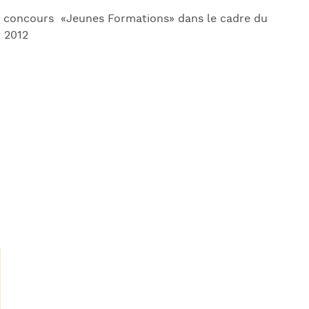
J
u concours «Jeunes Formations» dans le cadre du
L
r 2012
J
J