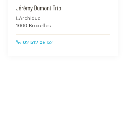
azz Nights
Jérémy Dumont Trio
es Midis-Jazz
L'Archiduc
azz au Pavillon
1000 Bruxelles
azz & Jam at CBG
02 512 06 52