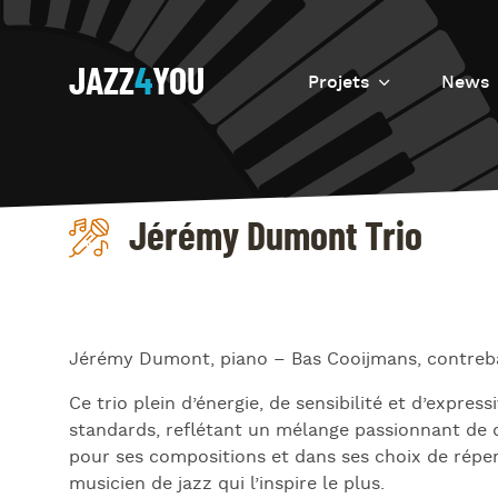
JAZZ
4
YOU
Projets
News
Introduction
Resurrection
Jérémy Dumont Trio
Eretz
Jérémy Dumont, piano – Bas Cooijmans, contreba
Ce trio plein d’énergie, de sensibilité et d’expres
standards, reflétant un mélange passionnant de d
pour ses compositions et dans ses choix de répert
musicien de jazz qui l’inspire le plus.