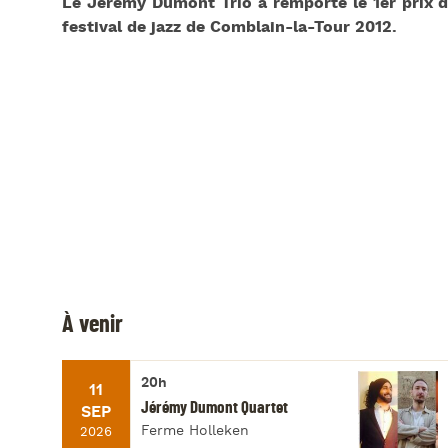
Le Jérémy Dumont Trio a remporté le 1er prix
festival de jazz de Comblain-la-Tour 2012.
À venir
20h
11
Jérémy Dumont Quartet
SEP
Ferme Holleken
2026