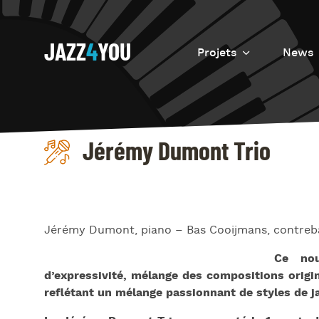
JAZZ
4
YOU
Projets
News
Introduction
Resurrection
Jérémy Dumont Trio
Eretz
Jérémy Dumont, piano – Bas Cooijmans, contreba
Ce nou
d’expressivité, mélange des compositions orig
reflétant un mélange passionnant de styles de ja