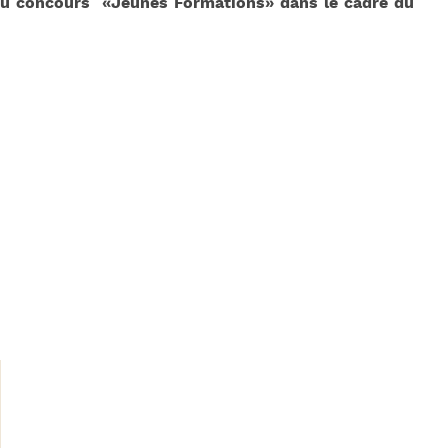
 du concours «Jeunes Formations» dans le cadre du
J
L
J
J