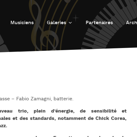
Musiciens
Galeries
Partenaires
Arch
Galerie photos
L
Galerie Vidéos
Fu
J
d
J
L’
sse – Fabio Zamagni, batterie.
L
veau trio, plein d’énergie, de sensibilité et
D
inales et des standards, notamment de Chick Corea,
zz.
L