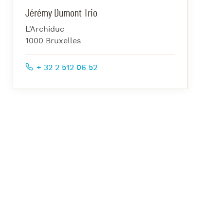
azz Nights
Jérémy Dumont Trio
es Midis-Jazz
L'Archiduc
azz au Pavillon
1000 Bruxelles
azz & Jam at CBG
+ 32 2 512 06 52