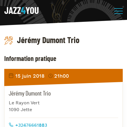
JAZZ
4
YOU
Jérémy Dumont Trio
Information pratique
15 juin 2018
21h00
Jérémy Dumont Trio
Le Rayon Vert
1090 Jette
+32476661883