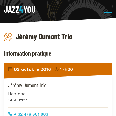
JAZZ
4
YOU
Jérémy Dumont Trio
Information pratique
02 octobre 2016
17h00
Jérémy Dumont Trio
Heptone
1460 Ittre
+ 32 476 661 883