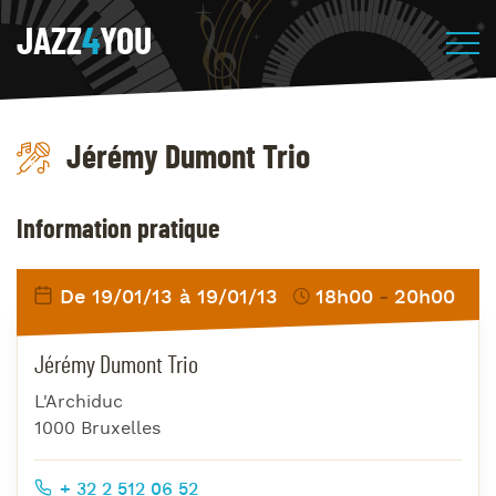
JAZZ
4
YOU
Jérémy Dumont Trio
Information pratique
De 19/01/13 à 19/01/13
18h00
20h00
Jérémy Dumont Trio
L'Archiduc
1000 Bruxelles
+ 32 2 512 06 52