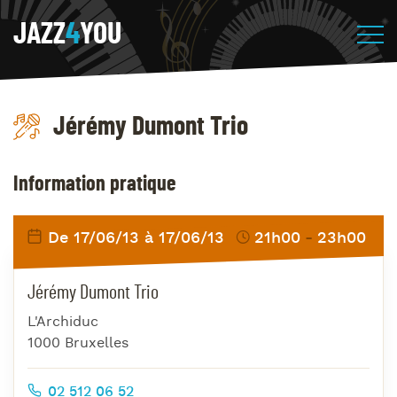
JAZZ
4
YOU
Jérémy Dumont Trio
Information pratique
De 17/06/13 à 17/06/13
21h00
23h00
Jérémy Dumont Trio
L'Archiduc
1000 Bruxelles
02 512 06 52