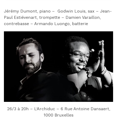
Jérémy Dumont, piano – Godwin Louis, sax – Jean-
Paul Estiévenart, trompette – Damien Varaillon,
contrebasse – Armando Luongo, batterie
26/3 à 20h – L’Archiduc – 6 Rue Antoine Dansaert,
1000 Bruxelles