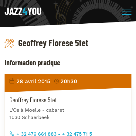
JAZZ
4
YOU
Geoffrey Fiorese 5tet
Information pratique
28 avril 2015
20h30
Geoffrey Fiorese 5tet
L'Os à Moelle - cabaret
1030 Schaerbeek
+ 32 476 661 883 - + 32 475 71 5