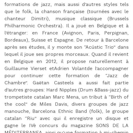
formations de jazz, mais aussi d’autres styles tels
que le folk, la chanson française (tournées avec le
chanteur Dimitri), musique classique (Brussels
Philharmonic Orchestra). Il a joué en Belgique et à
l’étranger: en France (Avignon, Paris, Perpignan,
Bordeaux), Suisse et Espagne. De retour à Barcelone
après ses études, il y monte son “Acústic Trio” dans
lequel il joue ses propres morceaux. Quand il revient
en Belgique en 2012, il propose naturellement à
Guillaume Vierset etAdrien Volantde l’accompagner
pour continuer cette formation de “Jazz de
Chambre”. Gaëtan Casteels a aussi fait partie
d’autres groupes: Hard Nipples (Drum &Bass-jazz) du
trompetiste catalan Marc Mena, un tribut à “Birth of
the cool” de Miles Davis, divers groupes de jazz
manouche, Barcelona Ethnic Band (folk), le groupe
catalan “Riu” avec qui il enregistre un disque et
gagne le IVè concurs du magazine SONS DE LA
MÈDITERRANEA, ainsi qu’une formation à mi-chemin