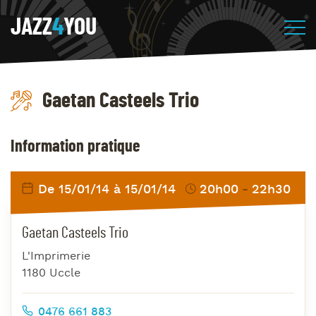
JAZZ
4
YOU
Gaetan Casteels Trio
Information pratique
De 15/01/14 à 15/01/14
20h00
22h30
Gaetan Casteels Trio
L'Imprimerie
1180 Uccle
0476 661 883