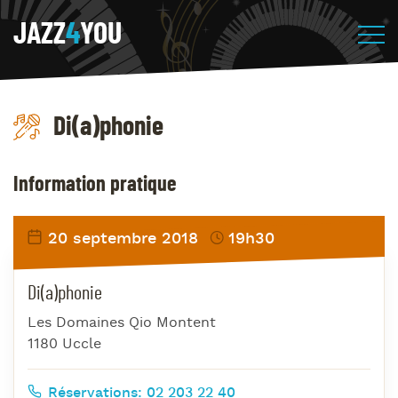
JAZZ
4
YOU
Di(a)phonie
Information pratique
20 septembre 2018
19h30
Di(a)phonie
Les Domaines Qio Montent
1180 Uccle
Réservations: 02 203 22 40