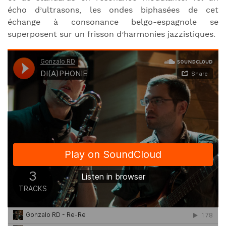
écho d’ultrasons, les ondes biphasées de cet
échange à consonance belgo-espagnole se
superposent sur un frisson d’harmonies jazzistiques.