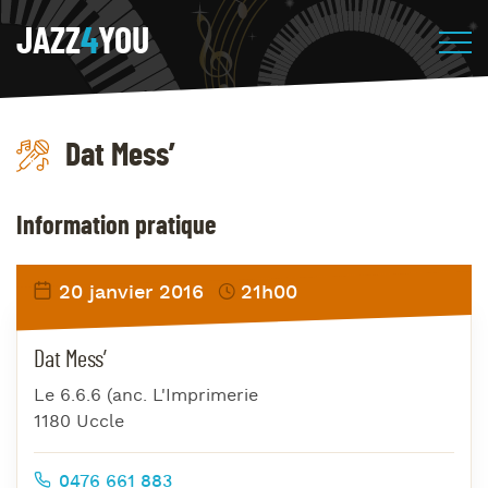
JAZZ
4
YOU
Dat Mess’
Information pratique
20 janvier 2016
21h00
Dat Mess’
Le 6.6.6 (anc. L'Imprimerie
1180 Uccle
0476 661 883