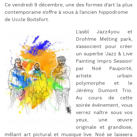
Ce vendredi 9 décembre, une des formes d’art la plus
contemporaine s’offre à vous à l’ancien hippodrome
de Uccle Boitsfort.
L’asbl Jazz4you et
Droh!me Melting park,
s’associent pour créer
un superbe ‘Jazz & Live
Painting Impro Session’
par Noé Pauporté,
artiste urbain
polymorphe et le
Jérémy Dumont Trio.
Au cours de cette
soirée événement, vous
verrez naître sous vos
yeux, une œuvre
originale et grandiose,
mêlant art pictural et musique live. Noé se laissera