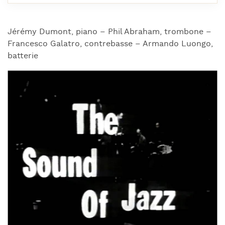
Jérémy Dumont, piano – Phil Abraham, trombone –
Francesco Galatro, contrebasse – Armando Luongo,
batterie