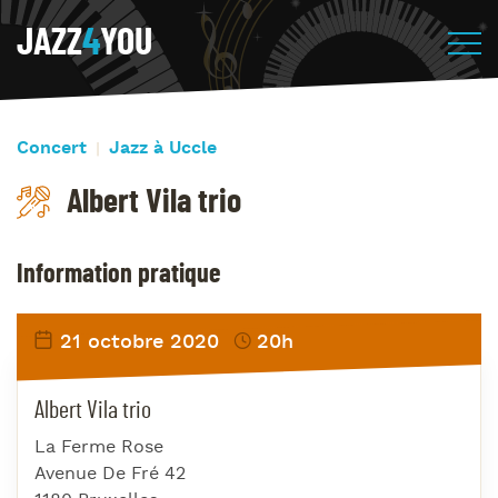
JAZZ
4
YOU
Concert
Jazz à Uccle
Albert Vila trio
Information pratique
21 octobre 2020
20h
Albert Vila trio
La Ferme Rose
Avenue De Fré 42