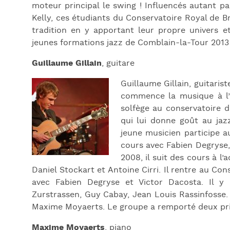
moteur principal le swing ! Influencés autant 
Kelly, ces étudiants du Conservatoire Royal de B
tradition en y apportant leur propre univers 
jeunes formations jazz de Comblain-la-Tour 2013 e
Guillaume Gillain
, guitare
Guillaume Gillain, guitariste
commence la musique à l’
solfège au conservatoire d
qui lui donne goût au jazz
jeune musicien participe a
cours avec Fabien Degryse
2008, il suit des cours à l
Daniel Stockart et Antoine Cirri. Il rentre au Co
avec Fabien Degryse et Victor Dacosta. Il y 
Zurstrassen, Guy Cabay, Jean Louis Rassinfosse.
Maxime Moyaerts. Le groupe a remporté deux pri
Maxime Moyaerts
, piano