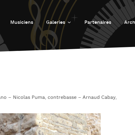
Musiciens
Galeries
Partenaires
Arch
Galerie photos
L
Galerie Vidéos
Fu
J
d
J
L’
iano – Nicolas Puma, contrebasse – Arnaud Cabay,
L
D
L