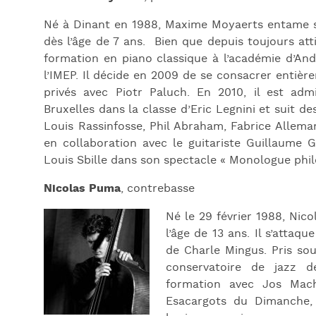
Né à Dinant en 1988, Maxime Moyaerts entame 
dès l’âge de 7 ans. Bien que depuis toujours att
formation en piano classique à l’académie d’And
l’IMEP. Il décide en 2009 de se consacrer entièr
privés avec Piotr Paluch. En 2010, il est ad
Bruxelles dans la classe d’Eric Legnini et suit
Louis Rassinfosse, Phil Abraham, Fabrice Allema
en collaboration avec le guitariste Guillaume 
Louis Sbille dans son spectacle « Monologue phil
Nicolas Puma
, contrebasse
Né le 29 février 1988, Nic
l’âge de 13 ans. Il s’attaq
de Charle Mingus. Pris sou
conservatoire de jazz d
formation avec Jos Mach
Esacargots du Dimanche, 