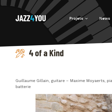
JAZZ
4
YOU
Projets
News
Introduction
Resurrection
4 of a Kind
Eretz
Guillaume Gillain, guitare – Maxime Moyaerts, p
batterie