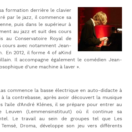
sa formation
derrière le clavier
iré par le jazz, il commence sa
enne, puis dans le supérieur à
ement au jazz et suit des cours
mis au Conservatoire Royal de
 des cours avec notamment Jean-
n. En 2012, il forme 4 of aKind
Gillain. Il accompagne également le comédien Jean-
osophique d’une machine à laver ».
olas commence la basse électrique en auto-didacte à
ue à la contrebasse, après avoir découvert la musique
s l’aile d’André Klénes, il se prépare pour entrer au
e Leuven (Lemmensinstituut) où il continue sa
tel. Le travail au sein de groupes tel que Les
Temsé, Droma, développe son jeu vers différents