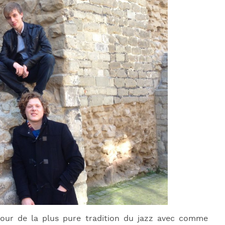
J
L
J
J
tour de la plus pure tradition du jazz avec comme