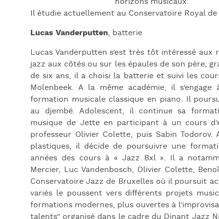
horizons musicaux.
Il étudie actuellement au Conservatoire Royal de
Lucas Vanderputten
, batterie
Lucas Vanderputten s’est très tôt intéressé aux 
jazz aux côtés ou sur les épaules de son père, gr
de six ans, il a choisi la batterie et suivi les c
Molenbeek. A la même académie, il s’engage 
formation musicale classique en piano. Il poursu
au djembé. Adolescent, il continue sa format
musique de Jette en participant à un cours d
professeur Olivier Colette, puis Sabin Todorov.
plastiques, il décide de poursuivre une format
années des cours à « Jazz Bxl ». Il a nota
Mercier, Luc Vandenbosch, Olivier Colette, Beno
Conservatoire Jazz de Bruxelles où il poursuit a
variés le poussent vers différents projets musi
formations modernes, plus ouvertes à l’improvisat
talents” organisé dans le cadre du Dinant Jazz Nig