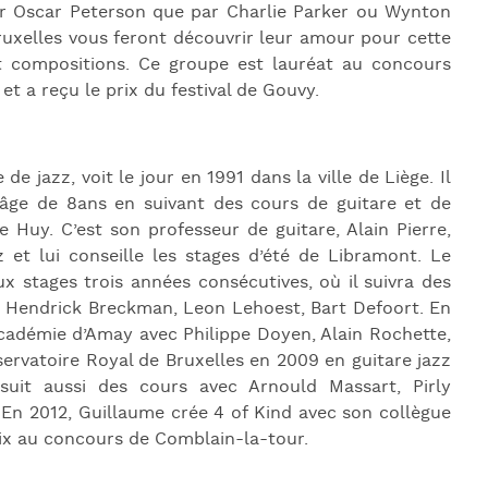
par Oscar Peterson que par Charlie Parker ou Wynton
ruxelles vous feront découvrir leur amour pour cette
et compositions. Ce groupe est lauréat au concours
t a reçu le prix du festival de Gouvy.
 de jazz, voit le jour en 1991 dans la ville de Liège. Il
âge de 8ans en suivant des cours de guitare et de
e Huy. C’est son professeur de guitare, Alain Pierre,
 et lui conseille les stages d’été de Libramont. Le
ux stages trois années consécutives, où il suivra des
, Hendrick Breckman, Leon Lehoest, Bart Defoort. En
’académie d’Amay avec Philippe Doyen, Alain Rochette,
nservatoire Royal de Bruxelles en 2009 en guitare jazz
suit aussi des cours avec Arnould Massart, Pirly
 En 2012, Guillaume crée 4 of Kind avec son collègue
x au concours de Comblain-la-tour.