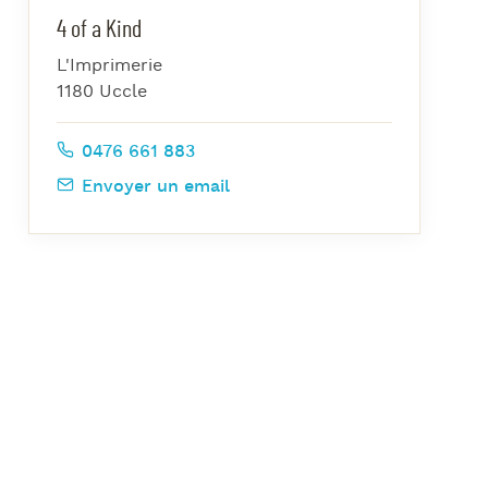
azz Nights
4 of a Kind
es Midis-Jazz
L'Imprimerie
azz au Pavillon
1180 Uccle
azz & Jam at CBG
0476 661 883
Envoyer un email