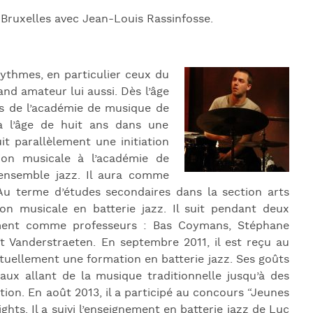
 Bruxelles avec Jean-Louis Rassinfosse.
rythmes, en particulier ceux du
and amateur lui aussi. Dès l’âge
ours de l’académie de musique de
à l’âge de huit ans dans une
it parallèlement une initiation
ion musicale à l’académie de
’ensemble jazz. Il aura comme
 Au terme d’études secondaires dans la section arts
ion musicale en batterie jazz. Il suit pendant deux
mment comme professeurs : Bas Coymans, Stéphane
ît Vanderstraeten. En septembre 2011, il est reçu au
ctuellement une formation en batterie jazz. Ses goûts
caux allant de la musique traditionnelle jusqu’à des
ion. En août 2013, il a participé au concours “Jeunes
hts. Il a suivi l’enseignement en batterie jazz de Luc