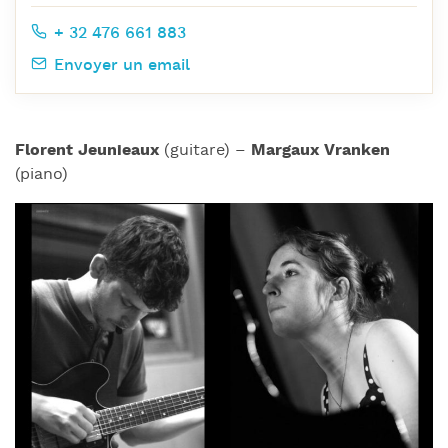
+ 32 476 661 883
Envoyer un email
Florent Jeunieaux
(guitare) –
Margaux Vranken
(piano)